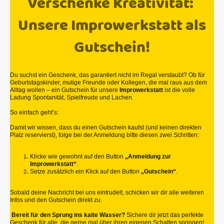
Verschenke Kreativität:
Unsere Improwerkstatt als
Gutschein!
Du suchst ein Geschenk, das garantiert nicht im Regal verstaubt? Ob für
Geburtstagskinder, mutige Freunde oder Kollegen, die mal raus aus dem
Alltag wollen – ein Gutschein für unsere
Improwerkstatt
ist die volle
Ladung Spontanität, Spielfreude und Lachen.
So einfach geht’s:
Damit wir wissen, dass du einen Gutschein kaufst (und keinen direkten
Platz reservierst), folge bei der Anmeldung bitte diesen zwei Schritten:
Klicke wie gewohnt auf den Button
„Anmeldung zur
Improwerkstatt“
.
Setze zusätzlich ein Klick auf den Button
„Gutschein“
.
Sobald deine Nachricht bei uns eintrudelt, schicken wir dir alle weiteren
Infos und den Gutschein direkt zu.
Bereit für den Sprung ins kalte Wasser?
Sichere dir jetzt das perfekte
Geschenk für alle, die gerne mal über ihren eigenen Schatten springen!